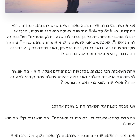
אני פוגשת בעבודה שלי הרבה מאוד נשים שיש להן כאבי מחזור. לפי
מחקרים, כ- 60% עד 80% מהנשים בעולם המערבי סובלות, סבלו או
יסבלו מכאבי מחזור. זה כל כך ברור לנו שזה "חלק מהחיים" וש"ככה זה
להיות אשה", שלפעמים אני שומעת מישהי אומרת משפט כמו- "המחזור
שלי ממש סבבה. כואב לי רק ביום הראשון, ואני צריכה רק 2-3 כדורים
וזה עובר", והיא באמת מרגישה ברת מזל!
אחת השאלות הכי נפוצות בסדנאות ובטיפולים אצלי, היא - מה אפשר
לעשות עם הכאבים האלה? ואני רוצה להציע שאלה אחת קודם: למה זה
קורה? ואולי עוד לפני כן- האם זה נורמלי?
אני אנסה לענות על השאלה הזו בשאלה אחרת:
אם תלכי לרופא ותגידי לו "כואבות לי האזניים". מה הוא יגיד לך? מה הוא
יעשה?
ואם תלכי לרופאת שיניים ותגידי שכואבת לך מאוד השן. מה היא תציע