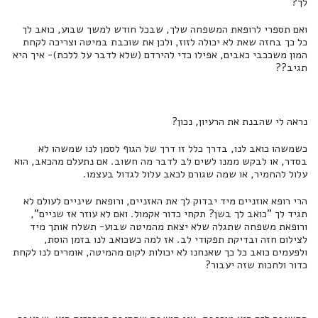
לך?
ואם תספרי לרופאת המשפחה שלך, שבכל חודש למשך שבוע, כואב לך
כל כך בחזה שאת לא יכולה לזוז, ולכן את שוכבת במיטה וצריכה לקחת
המון משככבי כאבים, אפילו כדי להירדם (שלא לדבר על ללכת)- איך היא
תגיב??
נראה לי שהבנת את הרעיון, נכון?
כשמשהו כואב לנו, בדרך כלל זו דרך של הגוף לסמן לנו שמשהו לא
בסדר, או לבקש ממנו לשים לב לדבר מה חשוב. אם נתעלם מהכאב, הוא
עלול להחמיר, או שמה שגורם לכאב עלול לגדול בעצמו.
הרי רופא אוזניים מיד יבדוק לך את האזניים, ורופאת שיניים לעולם לא
תגיד לך "כואב לך בשן? תקחי כדור אקמול. ואם לא עוזר אז שניים",
ורופאת משפחה שתגלה שלא יצאת מהמיטה שבוע- תשלח אותך מיד
לצילום חזה ובדיקת תפקודי לב. אז למה כשכואב לנו בזמן הוסת,
ולפעמים כואב כל כך שאנחנו לא יכולות לקום מהמיטה, אומרים לנו לקחת
כדור ולחכות שזה יעבור?