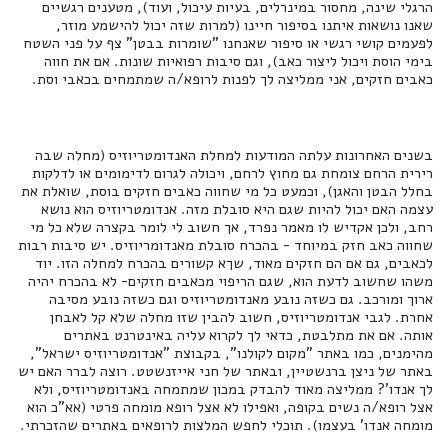
הרגלי שינה, מחסור במינרלים, בעיות עיכול, ועוד), מטענים רגשיים
שאנו נושאות איתנו בסיפור חיינו (למרות שזה יכול להישמע מוזר,
לפעמים קושי רגשי או סיפור שאנחנו "שומרות בבטן" צף על פני השטח
בימי הוסת ויכול ליצור כאב), וגם סיבות רפואיות שונות. אם את חווה
כאבים חזקים, אני ממליצה לך לפנות לרופא/ה שמתמחים בכאבי וסת.
בשנים האחרונות עלתה המודעות למחלת האנדומטריוזיס (מחלה שבה
רירית הרחם צומחת גם מחוץ לרחם, ויכולה לגרום לדימומים או לדלקות
בחלל הבטן והאגן), וכמעט כל מי שחווה כאבים חזקים בוסת, שואלת את
עצמה האם יכול להיות שגם היא סובלת מזה. אנדומטריוזיס הוא נושא
רחב, ולכן אקדיש לו מאמר נפרד, אך חשוב לי לומר בקצרה שלא כל מי
שחווה כאב חזק במיוחד - בהכרח סובלת מאנדומריוזיס. יש סיבות רבות
לכאבים, גם אם הם חזקים מאוד, שךא קשורים בהכרח למחלה הזו. יוד
משהו שחשוב לדעת הוא, שגם הריפוי מכאבים חזקים- לא בהכרח יהיה
ארוך ומורכב. גם כשזה נובע מאנדומטריוזיס וגם כשזה נובע מסיבה
אחרת. לגבי אנדומטריוזיס, חשוב להבין שזו מחלה שלא קל לאבחן
אותה. אם את מתלבטת, כדאי לך לקרוא עליה באינטרנט באתרים
מהימנים, כמו באתר "מקום לקולנו", בקבוצת "אנדומטריוזיס ישראל",
באתר של ניצן ברנשטיין, ובאתר של חני אייזנשטט. רוצה לברר האם יש
לך אנדו'? ממליצה מאוד להבדק במכון שמתמחה באנדומטריוזיס, ולא
אצל רופא/ה נשים בקופה, ואפילו לא אצל רופא מומחה פרטי (אא"כ הוא
מומחה אנדו' בעצמו). תוכלי לחפש המלצות לרופאים באתרים שהזכרתי.