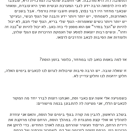
התשובה לזה היא מורכבת. אני חושבת שהסיבה המרכזית היא, שבעבר
לא היה לרפואה הרבה ידע לגבי המערכת הנשית ואיך היא עובדת, ומאחר
שכאבי מחזור היו דבר נפוץ, פשוט חשבו שזה נורמלי. אבל בשנים
האחרונות, לשמחתי, יש יותר ויותר ידע והבנה של הגוף הנשי, ובעיקר
יש יותר ויותר נשים שאומרות- הגוף שלי בריא, הגוף שלי חכם, לא יכול
להיות ש"הכל בסדר" אם הוא מסמן לי כזה כאב. לא יכול להיות ש"ככה זה
וזהו". ונשים רבות יוצאות למסע של העמקת ההיכרות עם הגוף שלהן,
ולומדות את הסיבות לכאב והדרכים לרפאו.
אז למה באמת כואב לנו במחזור, כלומר בזמן הוסת?
זו שאלה טובה. יש הרבה סיבות שיכולות לגרום לנו לכאבים בימים האלה,
חלקן ידועות לנו וחלקן עדיין לא.
כשמגיעה אלי אשה עם כאבי וסת, ואנחנו רוצות לברר יחד מה המקור
לכאבים הללו, אני מציעה לה להתבונן בכמה מישורים:
בשלב הראשון, להבין מה קורה בגוף בימים של הוסת, והאם אני עוזרת
לתהליך או אולי קצת מתנגדת לו. במהלך הוסת, הרחם שלנו מרוקנת את
רירית הרחם, הריפוד העשיר שהרחם בנתה לאורך החודש. כדי לרוקן את
הרירית הזו, הרחם זקוקה לזרימה של דם, לשחרור והרפיה של הרחם,