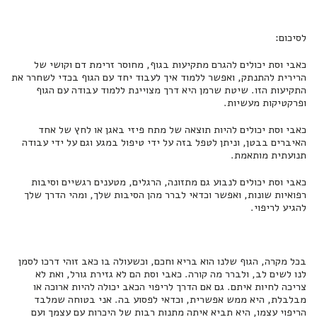
לסיכום:
כאבי וסת יכולים להגרם מתקיעות בגוף, מחוסר זרימת דם וקושי של
הרירית להתנתק, ואפשר ללמוד איך לעבוד יחד עם הגוף בכדי לשחרר את
התקיעות הזו. שיטת שרמן היא דרך מצויינת ללמוד עבודה עם הגוף
ופרקטיקות מעשיות.
כאבי וסת יכולים להיות תוצאה של מתח פיזי באגן או לחץ של אחד
האיברים בבטן, וניתן לטפל בזה על ידי טיפול במגע וגם על ידי עבודה
תנועתית מותאמת.
כאבי וסת יכולים לנבוע גם מתזונה, הרגלים, מטענים רגשיים וסיבות
רפואיות שונות, ואפשר וכדאי לברר מהן הסיבות שלך, ומהי הדרך שלך
להגיע לריפוי.
בכל מקרה, הגוף שלנו הוא בריא וחכם, וכשעולה בו כאב זוהי דרכו לסמן
לנו לשים לב, ולברר מה קורה. כאבי וסת הם לא גזירת גורל, ואת לא
צריכה לחיות איתם. גם אם הדרך לריפוי הכאב יכולה להיות ארוכה או
מבלבלת, היא ממש אפשרית, וכדאי לפסוע בה. אני בטוחה שמלבד
הריפוי עצמו, היא תביא איתה מתנות רבות של היכרות עם עצמך ועם