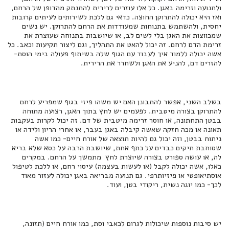
ולתנועה וזרימה באגן. כל אלו עוזרים לרירית להתנתק מהדופן של הרחם,
ואז היא יכולה להתרוקן החוצה. כדאי גם ללכת לשירותים לעיתים קרובות
יחסית, ולהשתמש בתנוחות שמעודדות את הרחם להתרוקן. יש נשים
שמכווצות את האגן בלי לשים לב, או שיושבות בתנוחה שעוצרת את
זרימת הדם לרחם. זה יכול להאט את התהליך, וגם ליצור תקיעות וכאב. כל
אשה יכולה ללמוד איך לעבוד עם הגוף שלה בשיתוף פעולה בימי הוסת-
להזרים דם, להניע את האגן ולשחרר את הרירית.
בשלב השני, אפשר להתבונן האם יש משהו פיזי בגוף שמפריע לרחם
להתרוקן בצורה מיטבית. לפעמים יש לחץ בתוך האגן, רצועה מתוחה
בבטן התחתונה, או חוסר זרימה מיטבית של דם. זה יכול לקרות בעקבות
תאונה או מכה חזקה שאשה קיבלה באגן בעבר, או אחרי הריון ולידה או
ניתוח בבטן, וזה יכול גם להיות תוצאה של אורח חיים- כמו אשה
שסוחבת תיקים כבדים על כתף אחת, שיושבת הרבה על כסא שלא בריא
לה, או עושה ספורט בצורה שיוצרת לחץ מתמשך על הרחם. במקרים
כאלו, אשה יכולה לקבל (או לעשות בעצמה) עיסוי רחם, או ללכת לטיפול
אוסתיאופטי או פיזיותרפי. גם תנועה מבריאה באגן יכולה לעזור מאוד
לכך- כמו יוגה נשית, ריקודי בטן, ועוד.
יש סיבות נוספות שיכולות לגרום לכאבי וסת, כמו אורח חיים (תזונה,